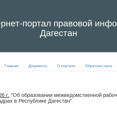
рнет-портал правовой инфо
Дагестан
Главная
Документы
О портале
Обратная связь
6 г.
"Об образовании межведомственной рабоч
адрах в Республике Дагестан"